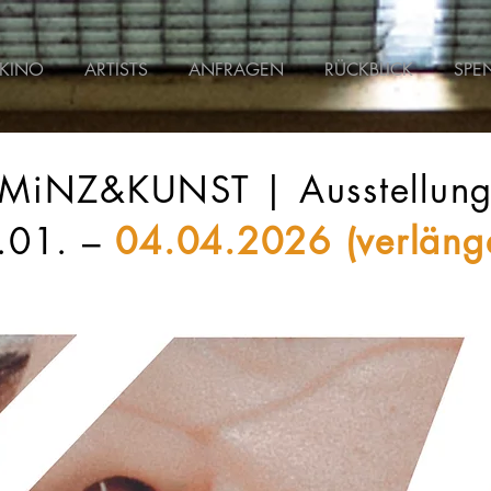
KINO
ARTISTS
ANFRAGEN
RÜCKBLICK
SPE
MiNZ&KUNST
| Ausstellun
.01. –
04.04.2026 (verlänge