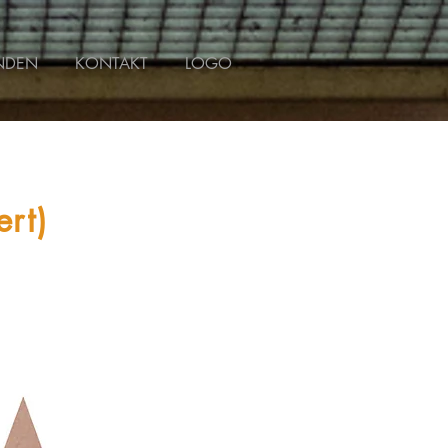
NDEN
KONTAKT
LOGO
g
rt)