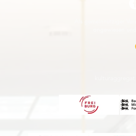
Als gemeinnütziger Vere
angewiesen und
kulturaggregat 