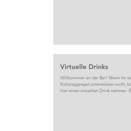
Virtuelle Drinks
Willkommen an der Bar! Wenn ihr d
Kulturaggregat unterstützen wollt, kö
hier einen virtuellen Drink nehmen. 
auf den Link...