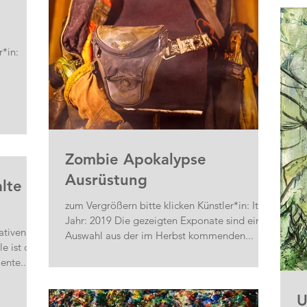
r*in:
Zombie Apokalypse
Ausrüstung
lte
zum Vergrößern bitte klicken Künstler*in: Itshy
Jahr: 2019 Die gezeigten Exponate sind eine
ativen
Auswahl aus der im Herbst kommenden...
e ist die
ente...
U