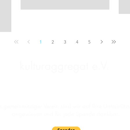
1
2
3
4
5
kulturaggregat e.V.
s gemeinnütziger Verein sind wir auf Ihre Unterstütz
angewiesen und für jede Spende dankbar.