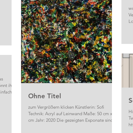
wo
Ve
as
nnt ihr
Einfach
Ohne Titel
S
zum Vergrößern klicken Künstlerin: Sofi
Hi
Technik: Acryl auf Leinwand Maße: 50 cm x 50
Tw
cm Jahr: 2020 Die gezeigten Exponate sind
ht
eine...