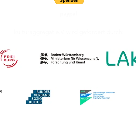
paypal
kulturaggregat e.V. wird gefördert durch: