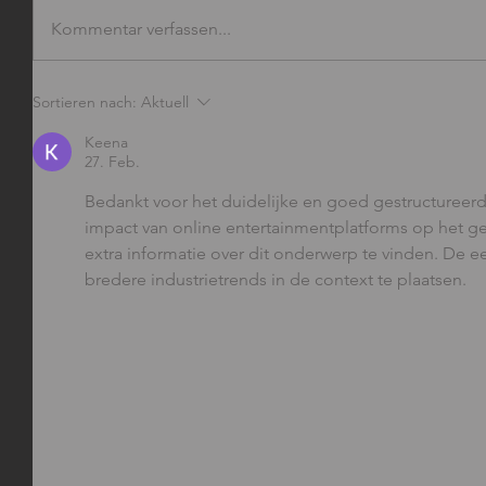
Kommentar verfassen...
Sortieren nach:
Aktuell
Keena
27. Feb.
Bedankt voor het duidelijke en goed gestructureerde
impact van online entertainmentplatforms op het ge
extra informatie over dit onderwerp te vinden. D
bredere industrietrends in de context te plaatsen.