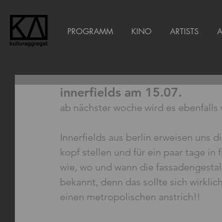
PROGRAMM
KINO
ARTISTS
innerfields am 15.07.
ab nächster woche wird es ebenfalls 
Innerfields aus berlin erweisen uns 
kopf stellen und für ein paar tage in 
wie, wo und wann die fassadengestal
bekannt, denn das sollte sich wirkl
einen metropolischen anstrich!!