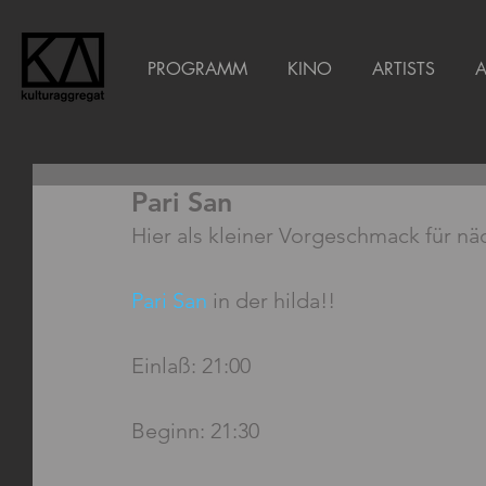
PROGRAMM
KINO
ARTISTS
Pari San
Hier als kleiner Vorgeschmack für n
Pari San
 in der hilda!!
Einlaß: 21:00
Beginn: 21:30