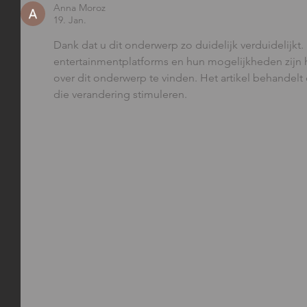
Anna Moroz
19. Jan.
Dank dat u dit onderwerp zo duidelijk verduidelijkt
entertainmentplatforms en hun mogelijkheden zijn he
over dit onderwerp te vinden. Het artikel behandelt 
die verandering stimuleren.