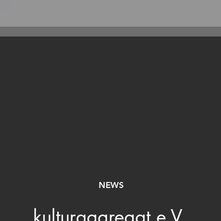
ten
NEWS
kulturaggregat e.V.