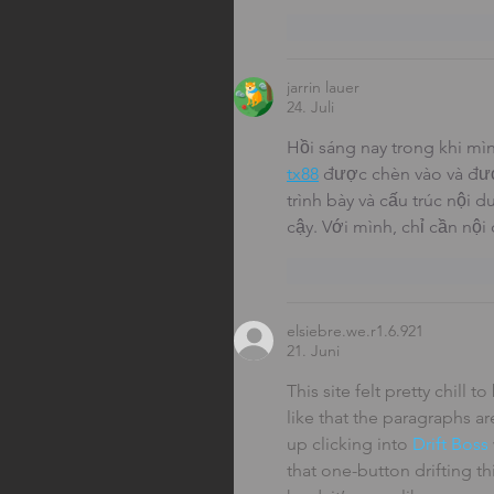
Gefällt mir
Antwor
jarrin lauer
24. Juli
Hồi sáng nay trong khi mì
tx88
 được chèn vào và đư
trình bày và cấu trúc nội 
cậy. Với mình, chỉ cần nộ
Gefällt mir
Antwor
elsiebre.we.r1.6.921
21. Juni
This site felt pretty chill 
like that the paragraphs ar
up clicking into 
Drift Boss
that one-button drifting thi