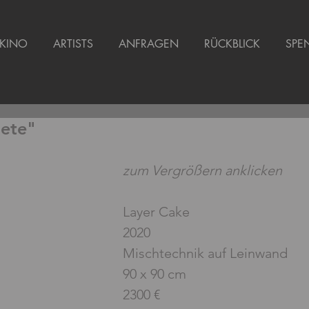
KINO
ARTISTS
ANFRAGEN
RÜCKBLICK
SPE
iete"
zum Vergrößern anklicken
Layer Cake 
2020
Mischtechnik auf Leinwand 
90 x 90 cm
2300 €