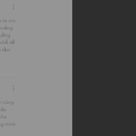
u tò mò 
khoảng 
xuống 
chỗ dễ 
h tầm 
n cũng 
của 
khá 
ng mình 