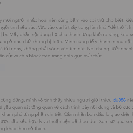
3
y mọi người nhắc hoài nên cũng bấm vào coi thử cho biết, kiể
gồi tìm hiểu sâu. Vừa vào cái là thấy trang làm khá “dễ thở”, 
ị bí. Mấy phần nội dung họ chia thành từng khối rõ ràng, kéo 
ang ở đâu chứ không bị loạn. Mình cũng để ý thanh menu đặt 
 là tới ngay, không phải vòng vèo tìm nút. Nói chung lướt nhan
ăn cột và chia block trên trang nhìn gọn mắt thật.
ten
 cộng đồng, mình vô tình thấy nhiều người giới thiệu 
du888
 nê
 yếu quan sát tổng quan về cách trình bày nội dung và bố cục 
n khám phá từng phần chi tiết. Cảm nhận ban đầu là giao diện 
ược sắp xếp hợp lý và thuận tiện để theo dõi. Xem sơ qua xo
ng khác theo sở thích.