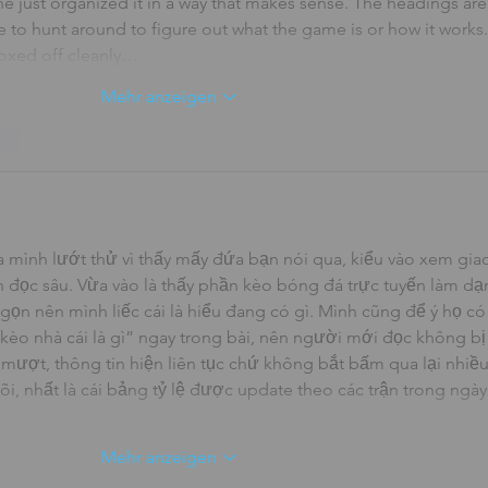
ne just organized it in a way that makes sense. The headings are
e to hunt around to figure out what the game is or how it works.
boxed off cleanly…
Mehr anzeigen
ten
a mình lướt thử vì thấy mấy đứa bạn nói qua, kiểu vào xem giao
h đọc sâu. Vừa vào là thấy phần kèo bóng đá trực tuyến làm dạ
 gọn nên mình liếc cái là hiểu đang có gì. Mình cũng để ý họ có
kèo nhà cái là gì” ngay trong bài, nên người mới đọc không bị 
mượt, thông tin hiện liên tục chứ không bắt bấm qua lại nhiều
, nhất là cái bảng tỷ lệ được update theo các trận trong ngày
Mehr anzeigen