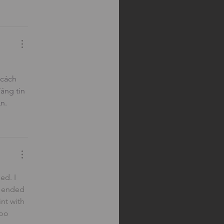
cách 
áng tin 
n.
ed. I 
I ended 
nt with 
too 