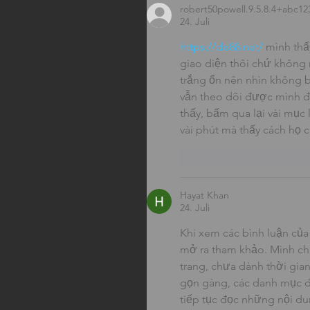
robert50powell.9.5.8.4+abc12
24. Juli
https://de88.net/
 mình thấ
giao diện thôi chứ không n
trắng ổn nên nhìn không b
vẫn theo dõi được mình đ
thấy, bấm qua lại vài mục
vài phút mà thấy cách họ c
Gefällt mir
Antwor
Hayat Khan
24. Juli
Khi xem các bình luận của
mở ra tham khảo. Mình chủ
trang, chưa dành thời gia
gọn gàng, các danh mục đ
tiếp tục đọc những nội du