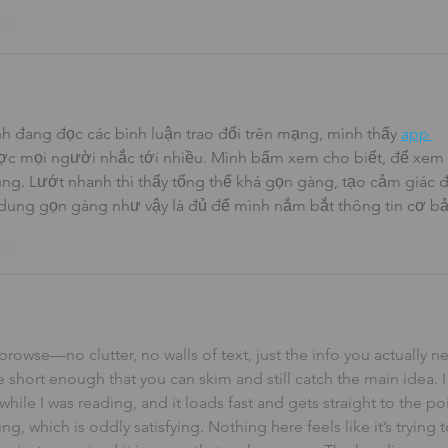
ten
nh đang đọc các bình luận trao đổi trên mạng, mình thấy 
app 
ợc mọi người nhắc tới nhiều. Mình bấm xem cho biết, để xem 
dung. Lướt nhanh thì thấy tổng thể khá gọn gàng, tạo cảm giác đ
i dung gọn gàng như vậy là đủ để mình nắm bắt thông tin cơ bả
ten
to browse—no clutter, no walls of text, just the info you actually ne
e short enough that you can skim and still catch the main idea. 
 while I was reading, and it loads fast and gets straight to the poi
ng, which is oddly satisfying. Nothing here feels like it’s trying 