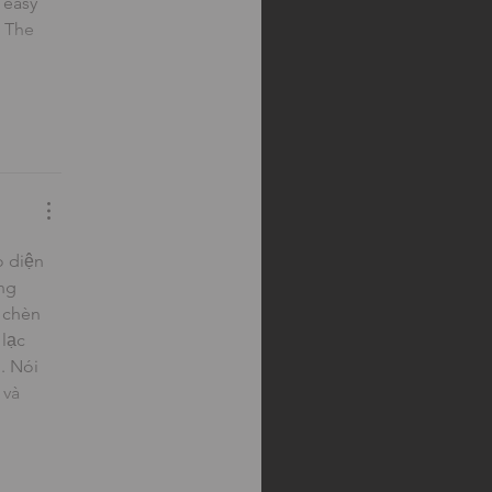
 easy 
 The 
 diện 
ng 
 chèn 
lạc 
. Nói 
 và 