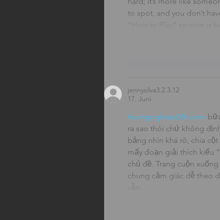
hard; it’s more like someo
to spot, and you don’t hav
“How to Play” section is 
Gefällt mir
Antwor
jennysilva3.2.3.12
17. Juni
huongnghiep24h.com
 bữ
ra sao thôi chứ không địn
bảng nhìn khá rõ, chia cột
mấy đoạn giải thích kiểu “
chủ đề. Trang cuộn xuống 
chung cảm giác dễ theo dõi
vẫn…