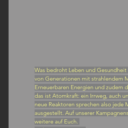
Was bedroht Leben und Gesundheit v
von Generationen mit strahlendem Müll
Erneuerbaren Energien und zudem di
das ist Atomkraft: ein Irrweg, auch u
neue Reaktoren sprechen also jede 
ausgestellt. Auf unserer Kampagnen
weitere auf Euch. 