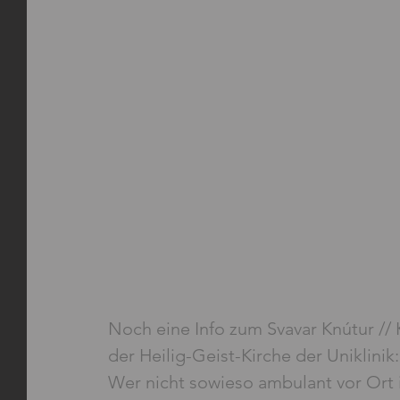
Noch eine Info zum Svavar Knútur //
der Heilig-Geist-Kirche der Uniklinik:
Wer nicht sowieso ambulant vor Ort 