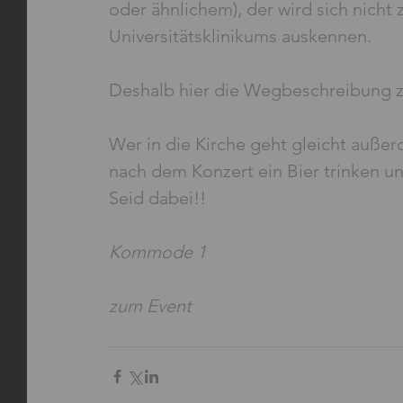
oder ähnlichem), der wird sich nicht
Universitätsklinikums auskennen.
Deshalb hier die Wegbeschreibung zu
Wer in die Kirche geht gleicht außer
nach dem Konzert ein Bier trinken und
Seid dabei!!
Kommode 1
zum Event