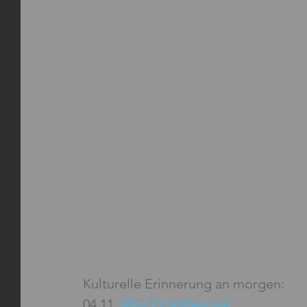
Kulturelle Erinnerung an morgen:
04.11. 
Mini Erzählfestival