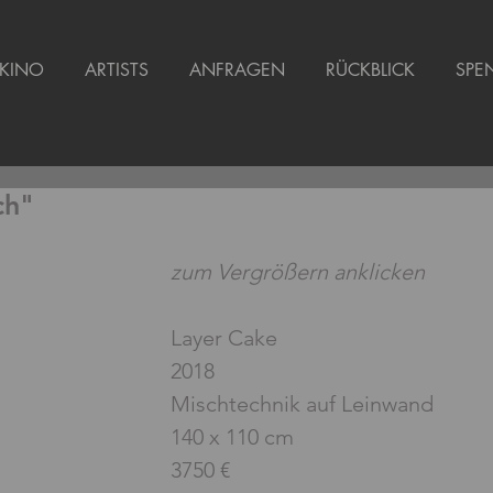
KINO
ARTISTS
ANFRAGEN
RÜCKBLICK
SPE
ch"
zum Vergrößern anklicken
Layer Cake 
2018
Mischtechnik auf Leinwand 
140 x 110 cm
3750 €