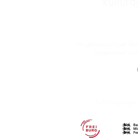
kultura
Als gemeinnütziger Vere
angewiesen und
kulturaggregat 